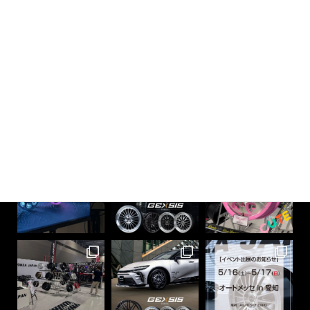
その他INFORMATION一覧
monzajapan_official