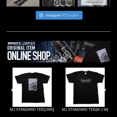
Instagram でフォロー
MJ STANDARD TEE[1995]
MJ STANDARD TEE[M.J.W]
O