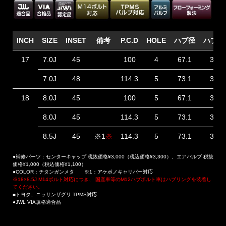
INCH
SIZE
INSET
備考
P.C.D
HOLE
ハブ径
ハブ高
17
7.0J
45
100
4
67.1
36
7.0J
48
114.3
5
73.1
33
18
8.0J
45
100
5
67.1
37
8.0J
45
114.3
5
73.1
37
8.5J
45
※1
※
114.3
5
73.1
31
●補修パーツ：センターキャップ 税抜価格¥3,000（税込価格¥3,300）、エアバルブ 税抜
価格¥1,000（税込価格¥1,100）
●COLOR：チタンガンメタ ※1：アケボノキャリパー対応
※18×8.5J M14ボルト対応につき、 国産車等のM12ハブボルト車はハブリングを装着し
てください。
■トヨタ、ニッサンザグリ TPMS対応
●JWL VIA規格適合品