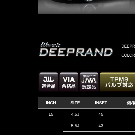
DEEP
COLOR
INCH
SIZE
INSET
備
15
4.5J
45
5.5J
43