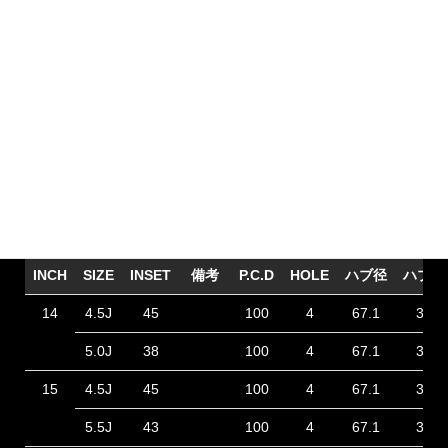
JP-STYLE MJ-X [ジェイピースタイル エムジェイ クロス]
COLOR：BLACK METALLIC / POLISH
INCH
SIZE
INSET
備考
P.C.D
HOLE
ハブ径
ハブ高
14
4.5J
45
100
4
67.1
31
5.0J
38
100
4
67.1
36
15
4.5J
45
100
4
67.1
32
5.5J
43
100
4
67.1
37