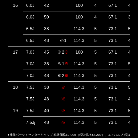
16
6.0J
42
100
4
67.1
45
6.0J
50
100
4
67.1
37
6.5J
38
114.3
5
73.1
53
6.5J
48
※1
114.3
5
73.1
43
17
7.0J
45
※2
※
100
5
67.1
46
7.0J
38
※1
※
114.3
5
73.1
53
7.0J
48
※2
※
114.3
5
73.1
43
18
7.5J
38
※
114.3
5
73.1
53
7.5J
48
※
114.3
5
73.1
43
19
7.5J
40
※
114.3
5
73.1
52
7.5Jj
48
※
114.3
5
73.1
44
●補修パーツ：センターキャップ 税抜価格¥2,000（税込価格¥2,200）、エアバルブ 税抜