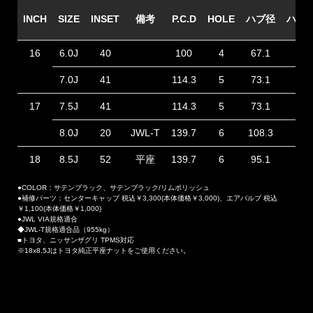
INCH
SIZE
INSET
備考
P.C.D
HOLE
ハブ径
ハブ
16
6.0J
40
100
4
67.1
42
7.0J
41
114.3
5
73.1
42
17
7.5J
41
114.3
5
73.1
42
8.0J
20
JWL-T
139.7
6
108.3
56
18
8.5J
52
平座
139.7
6
95.1
48
●COLOR：サテンブラック、サテンブラック/リムポリッシュ
●補修パーツ：センターキャップ 税込￥3,300(本体価格￥3,000)、エアバルブ 税込
￥1,100(本体価格￥1,000)
●JWL VIA規格適合
◆JWL-T規格適合品（955kg）
■トヨタ、ニッサンザグリ TPMS対応
※18x8.5Jはトヨタ純正平座ナットをご使用ください。