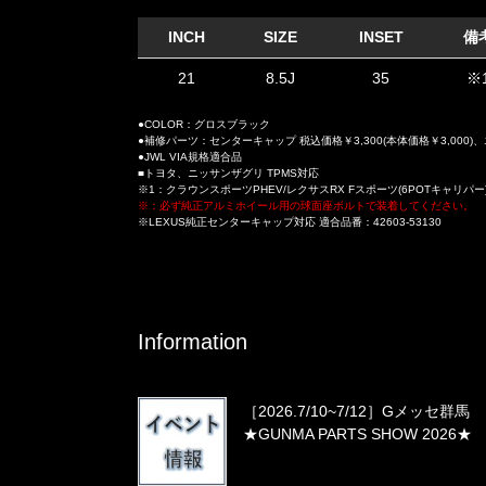
INCH
SIZE
INSET
備
21
8.5J
35
※
●COLOR：グロスブラック
●補修パーツ：センターキャップ 税込価格￥3,300(本体価格￥3,000)、
●JWL VIA規格適合品
■トヨタ、ニッサンザグリ TPMS対応
※1：クラウンスポーツPHEV/レクサスRX Fスポーツ(6POTキャリパー
※：必ず純正アルミホイール用の球面座ボルトで装着してください。
※LEXUS純正センターキャップ対応 適合品番：42603-53130
Information
［2026.7/10~7/12］Gメッセ群馬
★GUNMA PARTS SHOW 2026★