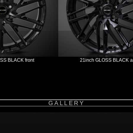
21inch GLOSS BLACK angled
GALLERY