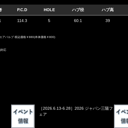
考
P.C.D
HOLE
ハブ径
ハブ高
1
114.3
5
60.1
39
エアバルブ 税込価格￥880(本体価格￥800)
)対応
［2026.6.13-6.28］2026 ジャパン三陽フ
ェア