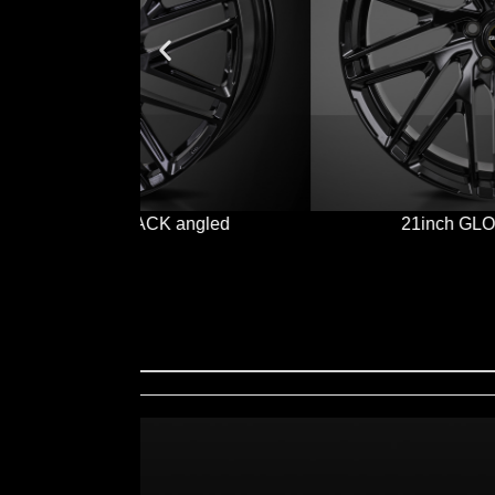
 angled
21inch GLOSS BLACK front