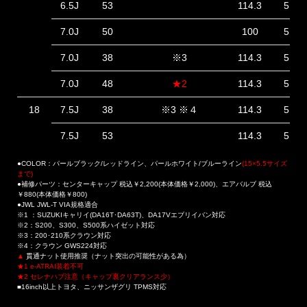
6.5J
53
114.3
5
7.0J
50
100
5
7.0J
38
※3
114.3
5
7.0J
48
★2
114.3
5
18
7.5J
38
※3 ※４
114.3
5
7.5J
53
114.3
5
●COLOR：パールブラック/レッドライン、パールホワイト/ブルーライン
(15×5.5サイズ
まで)
●補修パーツ：センターキャップ 税込￥2,200(本体価格￥2,000)、エアバルブ 税込
￥880(本体価格￥800)
●JWL JWL-T VIA規格適合
※1 ：SUZUKIキャリイ(DA16T･DA63T)、DA17Vエブリイバン対応
※2：S200、S300、S500系ハイゼット対応
※3：200･210系クラウン対応
※4：クラウン GWS224対応
▲
貫通ナット使用推奨（ナット突出の可能性がある為）
★1 e-ATRAI装着不可
★2 セレナハブ注意（キャップ裏クリアランス少）
■16inch以上トヨタ、ニッサンザグリ TPMS対応