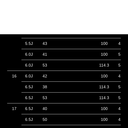
13
4.00B
42
JWL-T
★1
100
4
14
4.5J
45
100
4
5.5J
40
100
4
15
4.5J
45
100
4
5.5J
43
100
4
6.0J
41
100
5
6.0J
53
114.3
5
16
6.0J
42
100
4
6.5J
38
114.3
5
6.5J
53
114.3
5
17
6.5J
40
100
4
6.5J
50
100
4