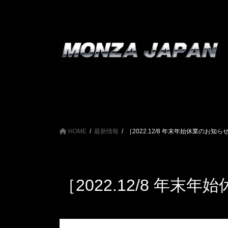
コ
ナ
ン
ビ
テ
ゲ
ン
ー
ツ
シ
へ
ョ
ス
ン
キ
に
ッ
移
プ
動
HOME
最新情報
［2022.12/8 年末年始休業のお知ら
［2022.12/8 年末