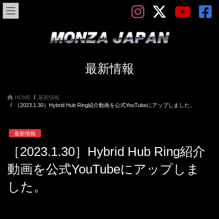
コ
ナ
ン
ビ
テ
ゲ
ン
ー
ツ
シ
へ
ョ
ス
ン
最新情報
キ
に
ッ
移
プ
動
HOME
最新情報
［2023.1.30］Hybrid Hub Ring紹介動画を公式YouTubeにアップしました。
最新情報
［2023.1.30］Hybrid Hub Ring紹介
動画を公式YouTubeにアップしま
した。