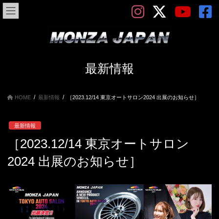
コ
ナ
ン
ビ
テ
ゲ
ン
ー
ツ
シ
へ
ョ
ス
ン
最新情報
キ
に
ッ
移
プ
動
HOME
最新情報
［2023.12/14 東京オートサロン2024 出展のお知らせ］
最新情報
［2023.12/14 東京オートサロン
2024 出展のお知らせ］