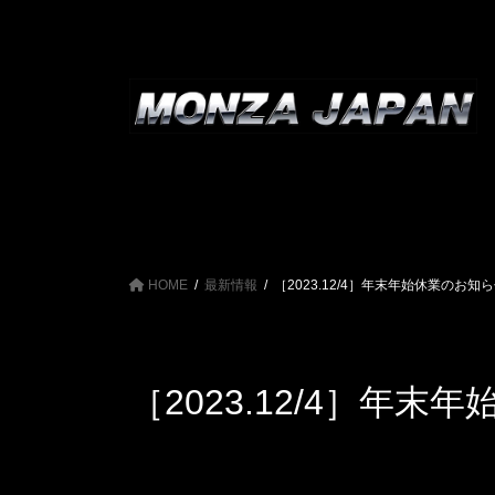
コ
ナ
ン
ビ
テ
ゲ
ン
ー
ツ
シ
へ
ョ
ス
ン
キ
に
ッ
移
プ
動
HOME
最新情報
［2023.12/4］年末年始休業のお知
［2023.12/4］年