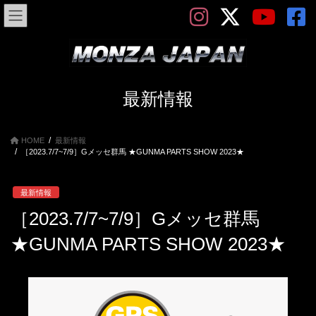
コ
ナ
ン
ビ
テ
ゲ
ン
ー
ツ
シ
へ
ョ
ス
ン
最新情報
キ
に
ッ
移
プ
動
HOME
最新情報
［2023.7/7~7/9］Gメッセ群馬 ★GUNMA PARTS SHOW 2023★
最新情報
［2023.7/7~7/9］Gメッセ群馬
★GUNMA PARTS SHOW 2023★