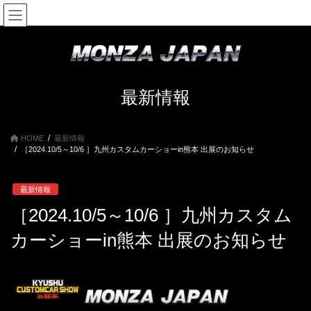
コ
ナ
ン
ビ
テ
ゲ
ン
ー
ツ
シ
へ
ョ
ス
ン
最新情報
キ
に
ッ
移
プ
動
HOME
最新情報
［2024.10/5～10/6 ］九州カスタムカーショーin熊本 出展のお知らせ
最新情報
［2024.10/5～10/6 ］九州カスタム
カーショーin熊本 出展のお知らせ