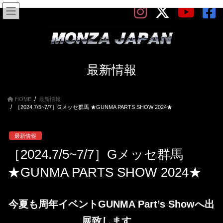
コ
ナ
ン
ビ
テ
ゲ
ン
ー
ツ
シ
へ
ョ
ス
ン
最新情報
キ
に
ッ
移
プ
動
HOME
最新情報
［2024.7/5~7/7］Gメッセ群馬 ★GUNMA PARTS SHOW 2024★
最新情報
［2024.7/5~7/7］Gメッセ群馬
★GUNMA PARTS SHOW 2024★
今夏も周年イベントGUNMA Part’s Showへ出
展致します。