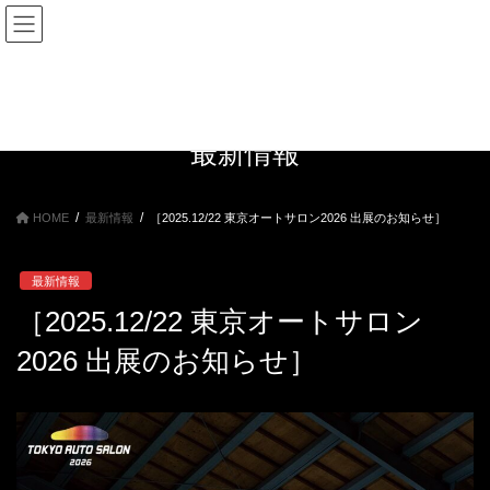
コ
ナ
ン
ビ
テ
ゲ
ン
ー
ツ
シ
へ
ョ
ス
ン
最新情報
キ
に
ッ
移
プ
動
HOME
最新情報
［2025.12/22 東京オートサロン2026 出展のお知らせ］
最新情報
［2025.12/22 東京オートサロン
2026 出展のお知らせ］