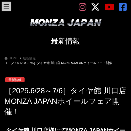
コ
ナ
ン
ビ
テ
ゲ
ン
ー
ツ
シ
へ
ョ
ス
ン
最新情報
キ
に
ッ
移
プ
動
HOME
最新情報
［2025.6/28～7/6］タイヤ館 川口店 MONZA JAPANホイールフェア開催！
最新情報
［2025.6/28～7/6］タイヤ館 川口店
MONZA JAPANホイールフェア開
催！
タイヤ館 川口店様にてMONZA JAPANホイー