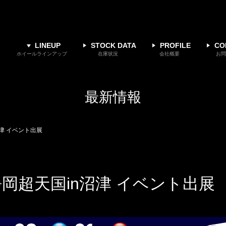
LINEUP
STOCK DATA
PROFILE
CO
ホイールラインアップ
在庫状況
会社概要
お問
最新情報
n沼津 イベント出展
31］静岡超天国in沼津 イベント出展