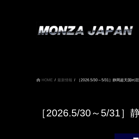
コ
ナ
ン
ビ
テ
ゲ
ン
ー
ツ
シ
へ
ョ
ス
ン
キ
に
ッ
移
プ
動
HOME
最新情報
［2026.5/30～5/31］静岡超天国i
［2026.5/30～5/