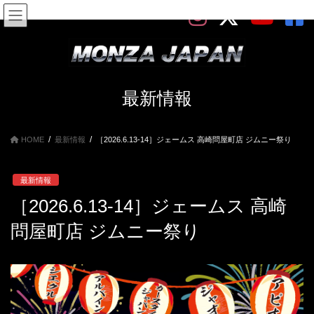
コ
ナ
ン
ビ
テ
ゲ
ン
ー
ツ
シ
へ
ョ
ス
ン
最新情報
キ
に
ッ
移
プ
動
HOME
最新情報
［2026.6.13-14］ジェームス 高崎問屋町店 ジムニー祭り
最新情報
［2026.6.13-14］ジェームス 高崎
問屋町店 ジムニー祭り