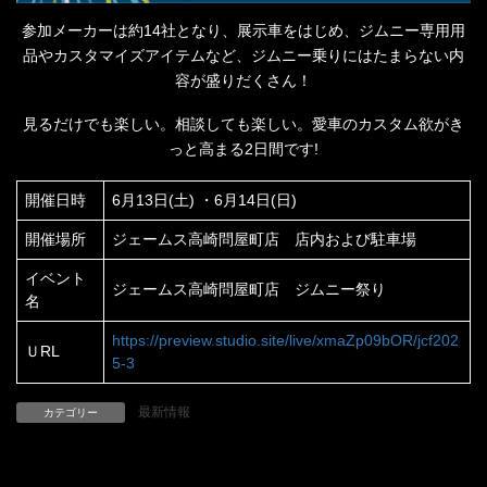
参加メーカーは約14社となり、展示車をはじめ、ジムニー専用用
品やカスタマイズアイテムなど、ジムニー乗りにはたまらない内
容が盛りだくさん！
見るだけでも楽しい。相談しても楽しい。愛車のカスタム欲がき
っと高まる2日間です!
開催日時
6月13日(土) ・6月14日(日)
開催場所
ジェームス高崎問屋町店 店内および駐車場
イベント
ジェームス高崎問屋町店 ジムニー祭り
名
https://preview.studio.site/live/xmaZp09bOR/jcf202
ＵRL
5-3
最新情報
カテゴリー