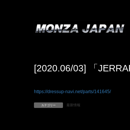
コ
ナ
ン
ビ
テ
ゲ
ン
ー
ツ
シ
へ
ョ
ス
ン
キ
に
ッ
移
[2020.06/03] 「
プ
動
https://dressup-navi.net/parts/141645/
最新情報
カテゴリー