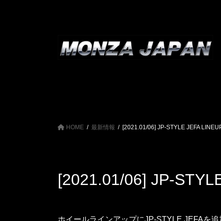
コ
ナ
ン
ビ
テ
ゲ
ン
ー
ツ
シ
へ
ョ
ス
ン
キ
に
ッ
移
プ
動
HOME
最新情報
[2021.01/06] JP-STYLE JEFA LIN
[2021.01/06] JP-STY
ホイールラインアップにJP-STYLE JEFAを