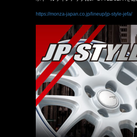
https://monza-japan.co.jp/lineup/jp-style-jefa/