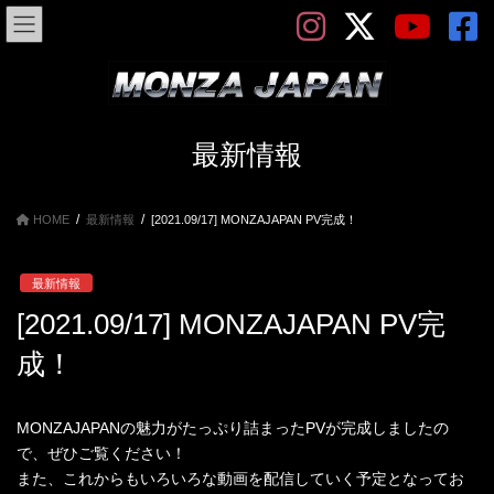
コ
ナ
ン
ビ
テ
ゲ
ン
ー
ツ
シ
へ
ョ
ス
ン
最新情報
キ
に
ッ
移
プ
動
HOME
最新情報
[2021.09/17] MONZAJAPAN PV完成！
最新情報
[2021.09/17] MONZAJAPAN PV完
成！
MONZAJAPANの魅力がたっぷり詰まったPVが完成しましたの
で、ぜひご覧ください！
また、これからもいろいろな動画を配信していく予定となってお