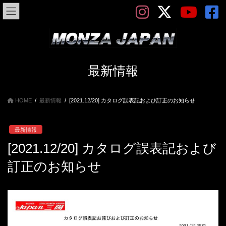
コ
ナ
ン
ビ
テ
ゲ
ン
ー
ツ
シ
へ
ョ
ス
ン
最新情報
キ
に
ッ
移
プ
動
HOME
最新情報
[2021.12/20] カタログ誤表記および訂正のお知らせ
最新情報
[2021.12/20] カタログ誤表記および
訂正のお知らせ