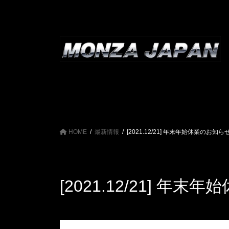
コ
ナ
ン
ビ
テ
ゲ
ン
ー
ツ
シ
へ
ョ
ス
ン
キ
に
ッ
移
プ
動
HOME
最新情報
[2021.12/21] 年末年始休業のお知ら
[2021.12/21] 年