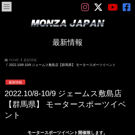
コ
ナ
ン
ビ
テ
ゲ
ン
ー
ツ
シ
へ
ョ
ス
ン
最新情報
キ
に
ッ
移
プ
動
HOME
最新情報
2022.10/8-10/9 ジェームス敷島店【群馬県】 モータースポーツイベント
最新情報
2022.10/8-10/9 ジェームス敷島店
【群馬県】 モータースポーツイベ
ント
モータースポーツイベント開催致します。