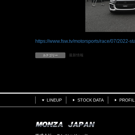
https://www.fsw.tv/motorsports/race/07/2022-sta
最新情報
カテゴリー
LINEUP
STOCK DATA
PROFIL