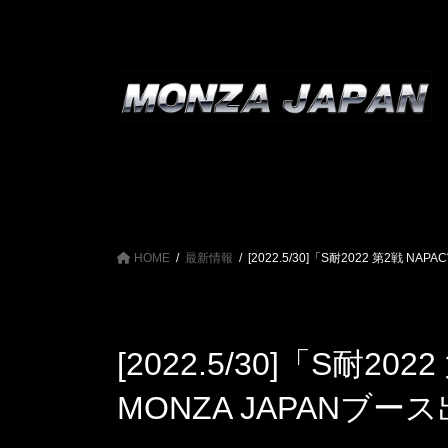
コ
ナ
ン
ビ
テ
ゲ
ン
ー
ツ
シ
へ
ョ
ス
ン
キ
に
ッ
移
プ
動
HOME
最新情報
[2022.5/30]「S耐2022 第2戦 N
[2022.5/30]「S耐2
MONZA JAPANブー