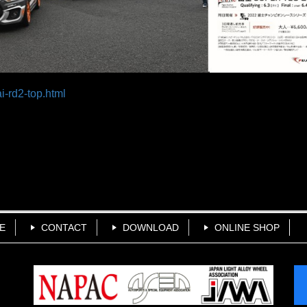
i-rd2-top.html
E
CONTACT
DOWNLOAD
ONLINE SHOP