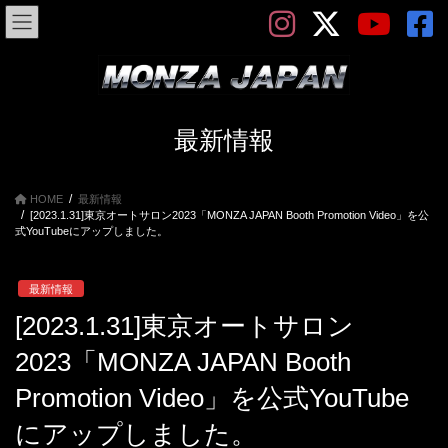
コ
ナ
ン
ビ
テ
ゲ
ン
ー
ツ
シ
へ
ョ
ス
ン
最新情報
キ
に
ッ
移
プ
動
HOME
最新情報
[2023.1.31]東京オートサロン2023「MONZA JAPAN Booth Promotion Video」を公
式YouTubeにアップしました。
最新情報
[2023.1.31]東京オートサロン
2023「MONZA JAPAN Booth
Promotion Video」を公式YouTube
にアップしました。