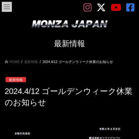
コ
ナ
ン
ビ
テ
ゲ
ン
ー
ツ
シ
へ
ョ
ス
ン
最新情報
キ
に
ッ
移
プ
動
HOME
最新情報
2024.4/12 ゴールデンウィーク休業のお知らせ
最新情報
2024.4/12 ゴールデンウィーク休業
のお知らせ