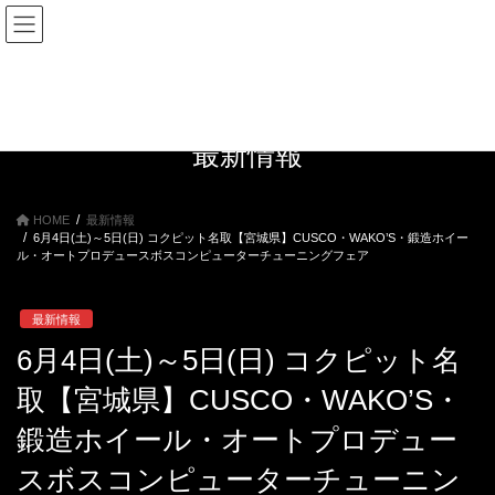
コ
ナ
ン
ビ
テ
ゲ
ン
ー
ツ
シ
へ
ョ
ス
ン
最新情報
キ
に
ッ
移
プ
動
HOME
最新情報
6月4日(土)～5日(日) コクピット名取【宮城県】CUSCO・WAKO’S・鍛造ホイー
ル・オートプロデュースボスコンピューターチューニングフェア
最新情報
6月4日(土)～5日(日) コクピット名
取【宮城県】CUSCO・WAKO’S・
鍛造ホイール・オートプロデュー
スボスコンピューターチューニン