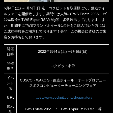
6月4日(土)～6月5日(日)迄、コクピット名取店様にて、鍛造ホイー
ルフェアを開催致します。期間中は人気のTWS Exlete 205S、ﾏｸﾞ
ﾈｼｳﾑ鍛造のTWS Expur RSIV+Mg等、多数展示しております！ま
た、期間中にTWSブランドホイール1台分をご購入頂いた方には、
ご成約特典をご用意しております！是非、この機会に皆様のご来
店をお待ちしております。
開催
2022年6月4日(土)～6月5日(日)
日時
開催
コクピット名取
場所
イベ
CUSCO・WAKO’S・鍛造ホイール・オートプロデュー
ント
スボスコンピューターチューニングフェア
名
ＵRL
https://www.cockpit.co.jp/shop/natori/
展示
TWS Exlete 205S / TWS Expur RSIV+Mg 等
品