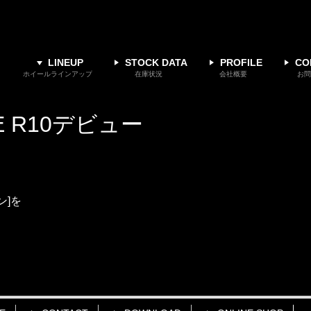
LINEUP
STOCK DATA
PROFILE
CO
ホイールラインアップ
在庫状況
会社概要
お問
TYLE R10デビュー
ン]を