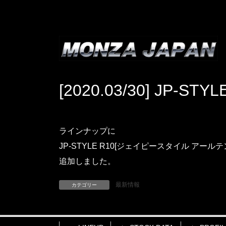
コ
ナ
ン
ビ
テ
ゲ
ン
ー
ツ
シ
へ
ョ
ス
ン
[2020.03/30] JP-S
キ
に
ッ
移
プ
動
ラインナップに
JP-STYLE R10[ジェイピースタイル アールテ
追加しました。
最新情報
カテゴリー