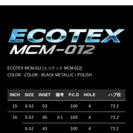
ECOTEX MCM-012 [エコテック MCM-012]
COLOR : COLOR : BLACK METALLIC / POLISH
INCH
SIZE
INSET
備考
P.C.D
HOLE
ハブ径
15
6.0J
53
100
4
73.2
16
5.0J
45
※1
100
4
73.2
6.0J
43
100
4
73.2