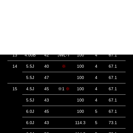
INCH
SIZE
INSET
備考
P.C.D
HOLE
ハブ径
ハブ
12
4.00B
42
JWL-T
100
4
67.1
30
13
4.00B
42
JWL-T
100
4
67.1
30
14
5.5J
40
※
100
4
67.1
42
5.5J
47
100
4
67.1
35
15
4.5J
45
※1
※
100
4
67.1
28
5.5J
43
100
4
67.1
41
6.0J
45
100
5
67.1
45
6.0J
43
114.3
5
73.1
47