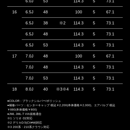
6.0J
53
114.3
5
73.1
37
16
6.5J
48
100
5
67.1
38
6.5J
38
※2
114.3
5
73.1
48
6.5J
48
114.3
5
73.1
38
6.5J
53
114.3
5
73.1
33
17
7.0J
48
100
5
67.1
42
7.0J
48
114.3
5
73.1
42
7.0J
53
114.3
5
73.1
37
18
8.0J
40
※3※4
114.3
5
73.1
42
●COLOR：ブラックシルバー/ポリッシュ
●補修パーツ：センターキャップ 税込￥2,200(本体価格￥2,000)、エアバルブ 税込
￥880(本体価格￥800)
●JWL JWL-T VIA規格適合
※1 ソリオ･D2対応
※2 デリカD:5(CV#W)対応
※3 200系・210系クラウン対応