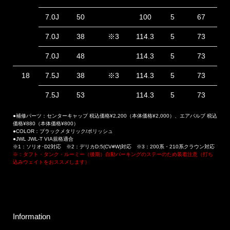
7.0J
50
100
5
67
7.0J
38
※3
114.3
5
73
7.0J
48
114.3
5
73
18
7.5J
38
※3
114.3
5
73
7.5J
53
114.3
5
73
●補修パーツ：センターキャップ 税込価格¥2,200（本体価格¥2,000）、エアバルブ 税込
価格¥880（本体価格¥800）
●COLOR：ブラックメタリック/ポリッシュ
●JWL JWL-T VIA規格適合
※1：ソリオ･D2対応 ※2：デリカD:5(CV#W)対応 ※3：200系・210系クラウン対応
※：タフト・タンク・ルーミー（後期）自動パーキングのステーのため装着注意（打ち
込みウェイトをおススメします）
Information