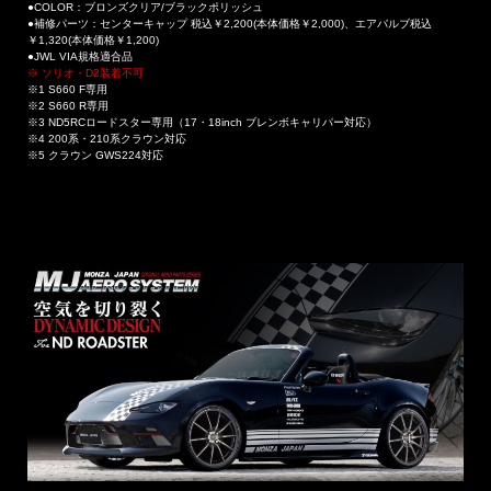
●COLOR：ブロンズクリア/ブラックポリッシュ
●補修パーツ：センターキャップ 税込￥2,200(本体価格￥2,000)、エアバルブ税込
￥1,320(本体価格￥1,200)
●JWL VIA規格適合品
※ ソリオ・D2装着不可
※1 S660 F専用
※2 S660 R専用
※3 ND5RCロードスター専用（17・18inch ブレンボキャリパー対応）
※4 200系・210系クラウン対応
※5 クラウン GWS224対応