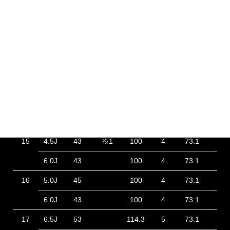
Warwic Empress Mesh [ワーウィック エンプレスメッシュ]
COLOR : BLACK CLEAR / POLISH
INCH
SIZE
INSET
備考
P.C.D
HOLE
ハブ径
ハブ
15
4.5J
43
※1
100
4
73.1
28
6.0J
43
100
4
73.1
41
16
5.0J
45
100
4
73.1
28
6.0J
43
100
4
73.1
40
17
6.5J
53
114.3
5
73.1
37